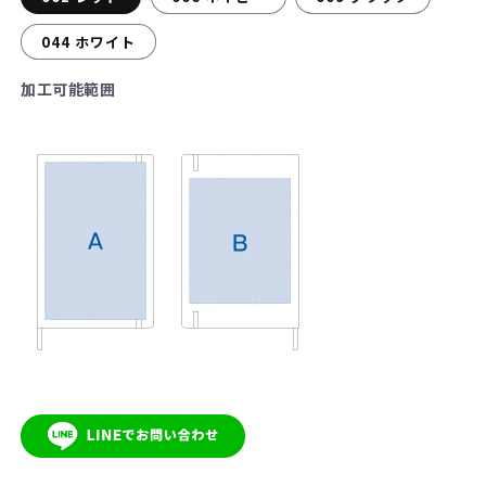
044 ホワイト
加工可能範囲