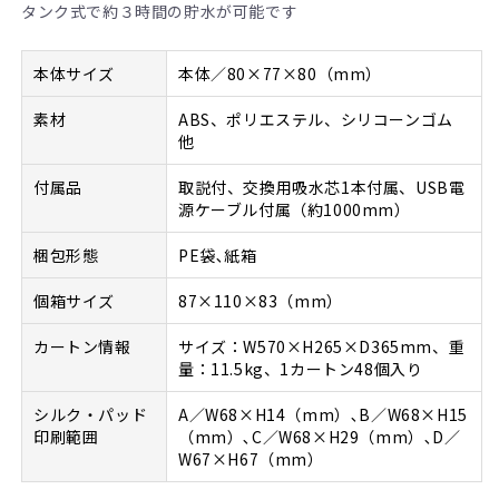
タンク式で約３時間の貯水が可能です
本体サイズ
本体／80×77×80（mm）
素材
ABS、ポリエステル、シリコーンゴム
他
付属品
取説付、交換用吸水芯1本付属、USB電
源ケーブル付属（約1000mm）
梱包形態
PE袋､紙箱
個箱サイズ
87×110×83（mm）
カートン情報
サイズ：W570×H265×D365mm、重
量：11.5kg、1カートン48個入り
シルク・パッド
A／W68×H14（mm）､B／W68×H15
印刷範囲
（mm）､C／W68×H29（mm）､D／
W67×H67（mm）