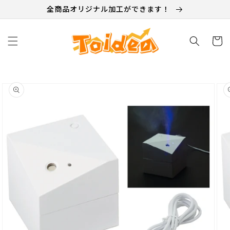
テン
全商品オリジナル加工ができます！
ツに
進む
カ
ー
ト
商品
情報
にス
キッ
プ