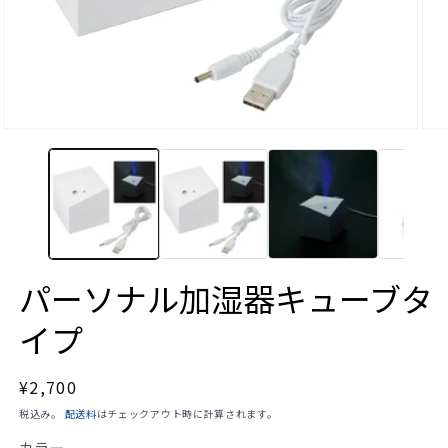
モ
モ
ー
ー
ダ
ダ
ル
ル
で
で
メ
メ
デ
デ
ィ
ィ
ア
ア
(1)
(2)
パーソナル加湿器キューブタ
を
を
開
開
イプ
く
く
通
¥2,700
常
税込み。
配送料
はチェックアウト時に計算されます。
価
カラー