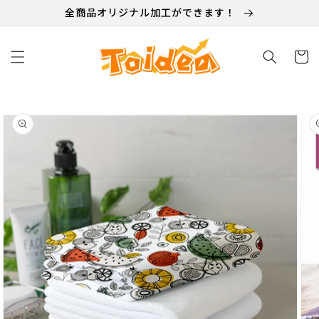
テン
全商品オリジナル加工ができます！
ツに
進む
カ
ー
ト
商品
情報
にス
キッ
プ