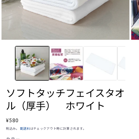
モ
モ
ー
ー
ダ
ダ
ル
ル
で
で
メ
メ
デ
デ
ィ
ィ
ア
ア
(1)
(2)
ソフトタッチフェイスタオ
を
を
開
開
ル（厚手） ホワイト
く
く
通
¥580
常
税込み。
配送料
はチェックアウト時に計算されます。
価
カラー