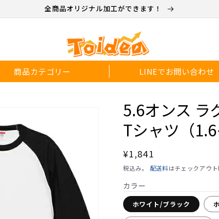
全商品オリジナル加工ができます！
商品カテゴリー
LINEでお問い合わせ
5.6オンス 
Tシャツ（1.
通
¥1,841
常
税込み。
配送料
はチェックアウト
価
カラー
格
ホワイト/ブラック