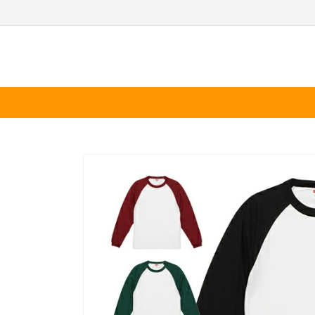
テン
ツに
進む
商品
情報
にス
キッ
プ