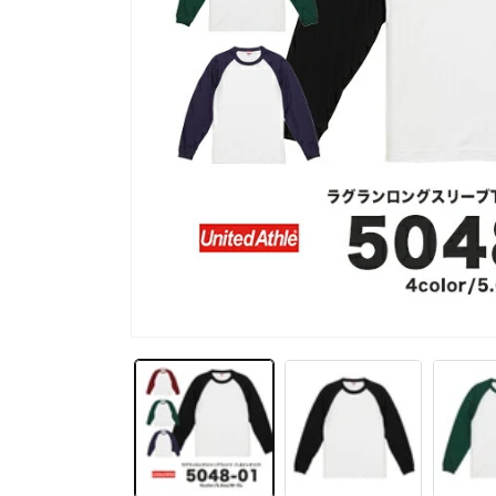
モ
ー
ダ
ル
で
メ
デ
ィ
ア