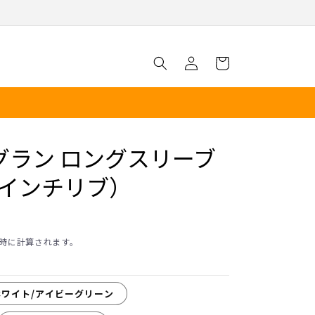
ロ
カ
グ
ー
イ
ト
ン
ラグラン ロングスリーブ
6インチリブ）
時に計算されます。
ホワイト/アイビーグリーン