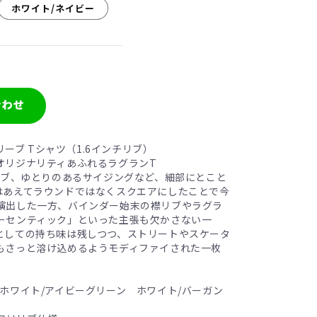
ホワイト/ネイビー
リーブ Tシャツ（1.6インチリブ）
オリジナリティあふれるラグランT
リブ、ゆとりのあるサイジングなど、細部にとこと
はあえてラウンドではなくスクエアにしたことで今
演出した一方、バインダー始末の襟リブやラグラ
ーセンティック」といった主張も欠かさない一
としての持ち味は残しつつ、ストリートやスケータ
もさっと溶け込めるようモディファイされた一枚
ホワイト/アイビーグリーン ホワイト/バーガン